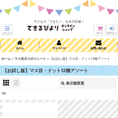
子どもの「できた！」を全力応援！
メニュー
カート
ログイン
ホーム
マイページ
お問い合わせ
ホーム
>
マス目ボコボコシート
>
【お試し版】マス目・ドット12種アソート
【お試し版】マス目・ドット12種アソート
表示順変更
閉じる
1
件
表示数
:
並び順
: