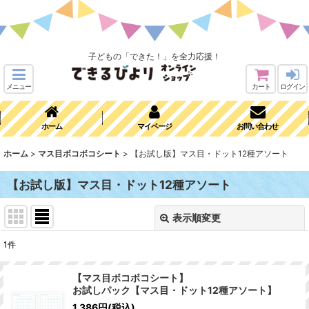
子どもの「できた！」を全力応援！
メニュー
カート
ログイン
ホーム
マイページ
お問い合わせ
ホーム
>
マス目ボコボコシート
>
【お試し版】マス目・ドット12種アソート
【お試し版】マス目・ドット12種アソート
表示順変更
閉じる
1
件
表示数
:
【マス目ボコボコシート】
お試しパック【マス目・ドット12種アソート】
並び順
:
1,386
円
(税込)