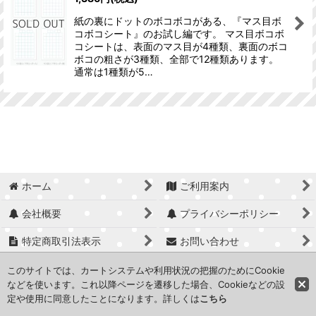
紙の裏にドットのボコボコがある、『マス目ボ
絞り込む
コボコシート』のお試し編です。 マス目ボコボ
コシートは、表面のマス目が4種類、裏面のボコ
ボコの粗さが3種類、全部で12種類あります。
通常は1種類が5…
ホーム
ご利用案内
会社概要
プライバシーポリシー
特定商取引法表示
お問い合わせ
ログイン
マイページ
このサイトでは、カートシステムや利用状況の把握のためにCookie
などを使います。これ以降ページを遷移した場合、Cookieなどの設
定や使用に同意したことになります。詳しくは
こちら
Copyright © Office Sunny Co.,Ltd.