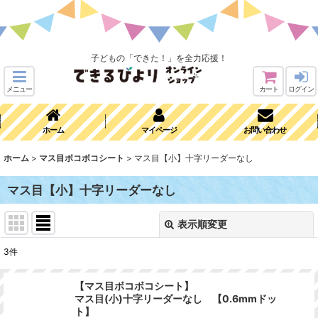
子どもの「できた！」を全力応援！
メニュー
カート
ログイン
ホーム
マイページ
お問い合わせ
ホーム
>
マス目ボコボコシート
>
マス目【小】十字リーダーなし
マス目【小】十字リーダーなし
表示順変更
閉じる
3
件
表示数
:
【マス目ボコボコシート】
マス目(小)十字リーダーなし 【0.6mmドッ
並び順
:
ト】