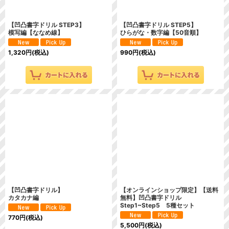
【凹凸書字ドリル STEP3】
【凹凸書字ドリル STEP5】
模写編【ななめ線】
ひらがな・数字編【50音順】
1,320
円
(税込)
990
円
(税込)
【凹凸書字ドリル】
【オンラインショップ限定】【送料
カタカナ編
無料】凹凸書字ドリル
Step1~Step5 5種セット
770
円
(税込)
5,500
円
(税込)