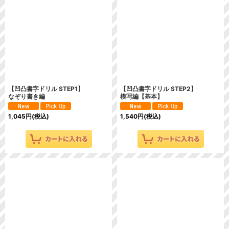
並び順
:
絞り込む
【凹凸書字ドリル STEP1】
【凹凸書字ドリル STEP2】
なぞり書き編
模写編【基本】
1,045
円
(税込)
1,540
円
(税込)