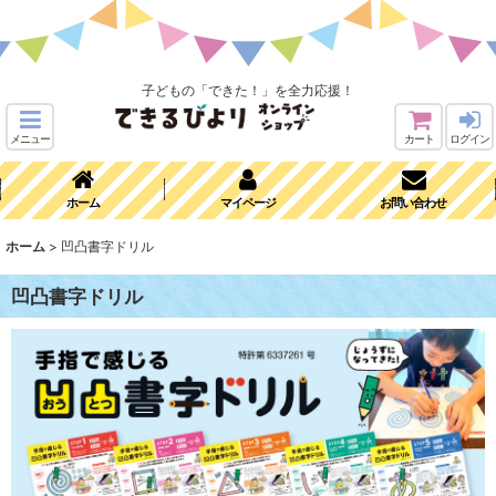
子どもの「できた！」を全力応援！
メニュー
カート
ログイン
ホーム
マイページ
お問い合わせ
ホーム
>
凹凸書字ドリル
凹凸書字ドリル