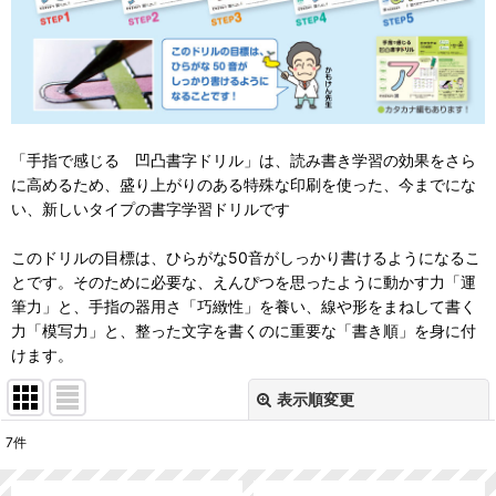
「手指で感じる 凹凸書字ドリル」は、読み書き学習の効果をさら
に高めるため、盛り上がりのある特殊な印刷を使った、今までにな
い、新しいタイプの書字学習ドリルです
このドリルの目標は、ひらがな50音がしっかり書けるようになるこ
とです。そのために必要な、えんぴつを思ったように動かす力「運
筆力」と、手指の器用さ「巧緻性」を養い、線や形をまねして書く
力「模写力」と、整った文字を書くのに重要な「書き順」を身に付
けます。
表示順変更
閉じる
7
件
表示数
: