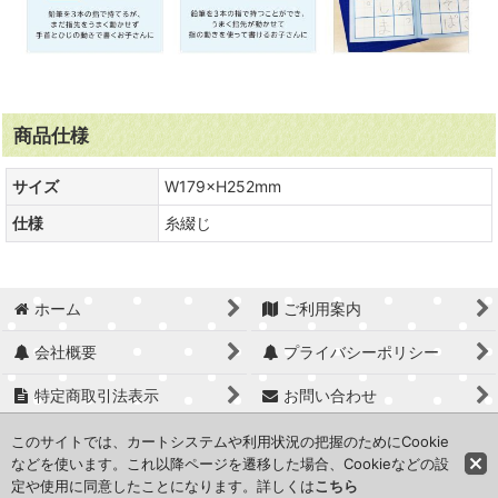
商品仕様
サイズ
W179×H252mm
仕様
糸綴じ
ホーム
ご利用案内
会社概要
プライバシーポリシー
特定商取引法表示
お問い合わせ
ログイン
マイページ
このサイトでは、カートシステムや利用状況の把握のためにCookie
などを使います。これ以降ページを遷移した場合、Cookieなどの設
定や使用に同意したことになります。詳しくは
こちら
Copyright © Office Sunny Co.,Ltd.