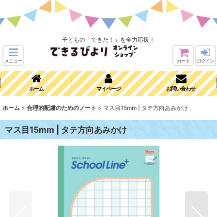
子どもの「できた！」を全力応援！
メニュー
カート
ログイン
ホーム
マイページ
お問い合わせ
ホーム
>
合理的配慮のためのノート
>
マス目15mm | タテ方向あみかけ
マス目15mm | タテ方向あみかけ