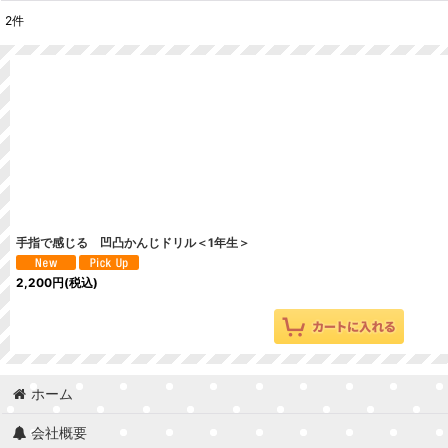
2
件
表示数
:
並び順
:
手指で感じる 凹凸かんじドリル＜1年生＞
2,200
円
(税込)
ホーム
会社概要