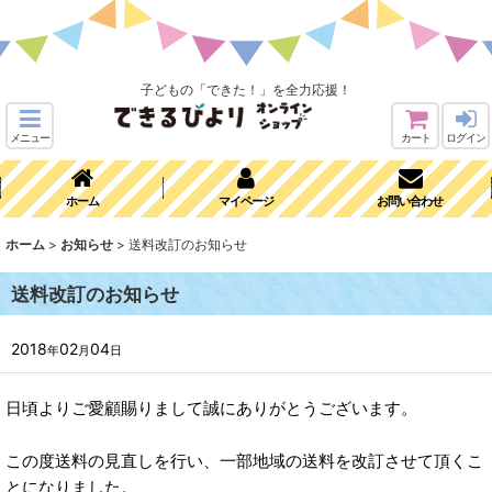
子どもの「できた！」を全力応援！
メニュー
カート
ログイン
ホーム
マイページ
お問い合わせ
ホーム
>
お知らせ
>
送料改訂のお知らせ
送料改訂のお知らせ
2018
02
04
年
月
日
日頃よりご愛顧賜りまして誠にありがとうございます。
この度送料の見直しを行い、一部地域の送料を改訂させて頂くこ
とになりました。