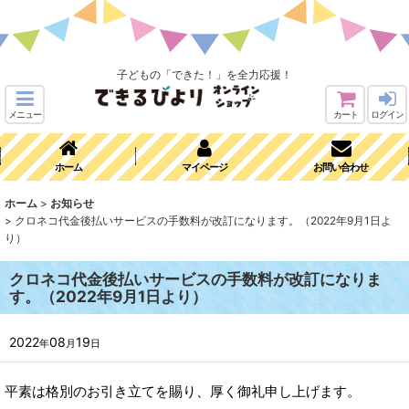
子どもの「できた！」を全力応援！
メニュー
カート
ログイン
ホーム
マイページ
お問い合わせ
ホーム
>
お知らせ
>
クロネコ代金後払いサービスの手数料が改訂になります。（2022年9月1日よ
り）
クロネコ代金後払いサービスの手数料が改訂になりま
す。（2022年9月1日より）
2022
08
19
年
月
日
平素は格別のお引き立てを賜り、厚く御礼申し上げます。