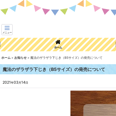
メニュー
ホーム
ホーム
>
お知らせ
>
魔法のザラザラ下じき（B5サイズ）の発売について
魔法のザラザラ下じき（B5サイズ）の発売について
2021
03
14
年
月
日